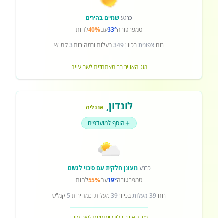
כרגע
שמיים בהירים
טמפרטורה
33°
עם
40%
לחות
רוח
צפונית
בכיוון
349
מעלות ובמהירות
3
קמ"ש
מזג האוויר ברומא
תחזית לשבועיים
לונדון
,
אנגליה
הוסף למועדפים
כרגע
מעונן חלקית עם סיכוי לגשם
טמפרטורה
19°
עם
55%
לחות
רוח
39 מעלות
בכיוון
39
מעלות ובמהירות
5
קמ"ש
מזג האוויר בלונדון
תחזית לשבועיים