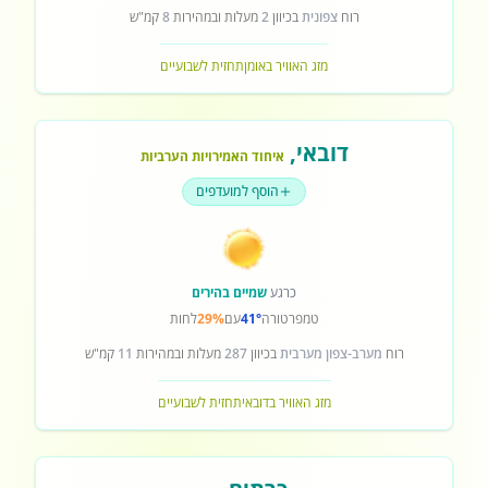
רוח
צפונית
בכיוון
2
מעלות ובמהירות
8
קמ"ש
מזג האוויר באומן
תחזית לשבועיים
דובאי
,
איחוד האמירויות הערביות
הוסף למועדפים
כרגע
שמיים בהירים
טמפרטורה
41°
עם
29%
לחות
רוח
מערב-צפון מערבית
בכיוון
287
מעלות ובמהירות
11
קמ"ש
מזג האוויר בדובאי
תחזית לשבועיים