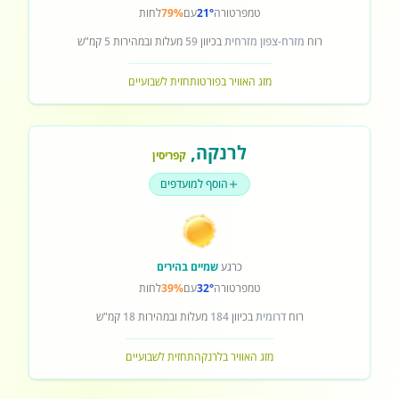
טמפרטורה
21°
עם
79%
לחות
רוח
מזרח-צפון מזרחית
בכיוון
59
מעלות ובמהירות
5
קמ"ש
מזג האוויר בפורטו
תחזית לשבועיים
לרנקה
,
קפריסין
הוסף למועדפים
כרגע
שמיים בהירים
טמפרטורה
32°
עם
39%
לחות
רוח
דרומית
בכיוון
184
מעלות ובמהירות
18
קמ"ש
מזג האוויר בלרנקה
תחזית לשבועיים