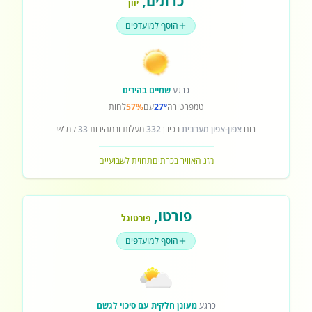
כרתים
,
יוון
הוסף למועדפים
כרגע
שמיים בהירים
טמפרטורה
27°
עם
57%
לחות
רוח
צפון-צפון מערבית
בכיוון
332
מעלות ובמהירות
33
קמ"ש
מזג האוויר בכרתים
תחזית לשבועיים
פורטו
,
פורטוגל
הוסף למועדפים
כרגע
מעונן חלקית עם סיכוי לגשם