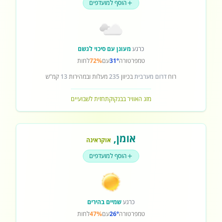
הוסף למועדפים
כרגע
מעונן עם סיכוי לגשם
טמפרטורה
31°
עם
72%
לחות
רוח
דרום מערבית
בכיוון
235
מעלות ובמהירות
13
קמ"ש
מזג האוויר בבנקוק
תחזית לשבועיים
אומן
,
אוקראינה
הוסף למועדפים
כרגע
שמיים בהירים
טמפרטורה
26°
עם
47%
לחות