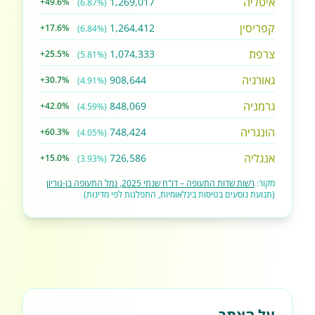
איטליה
1,269,017
+49.6%
(6.87%)
קפריסין
1,264,412
+17.6%
(6.84%)
צרפת
1,074,333
+25.5%
(5.81%)
גאורגיה
908,644
+30.7%
(4.91%)
גרמניה
848,069
+42.0%
(4.59%)
הונגריה
748,424
+60.3%
(4.05%)
אנגליה
726,586
+15.0%
(3.93%)
מקור:
רשות שדות התעופה – דו"ח שנתי 2025, נמל התעופה בן-גוריון
(תנועת נוסעים בטיסות בינלאומיות, התפלגות לפי מדינות)