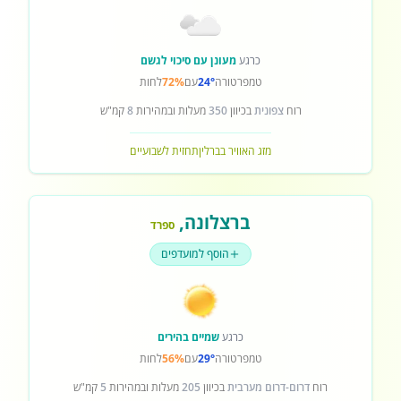
כרגע
מעונן עם סיכוי לגשם
טמפרטורה
24°
עם
72%
לחות
רוח
צפונית
בכיוון
350
מעלות ובמהירות
8
קמ"ש
מזג האוויר בברלין
תחזית לשבועיים
ברצלונה
,
ספרד
הוסף למועדפים
כרגע
שמיים בהירים
טמפרטורה
29°
עם
56%
לחות
רוח
דרום-דרום מערבית
בכיוון
205
מעלות ובמהירות
5
קמ"ש