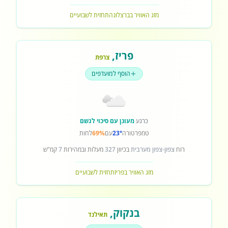
מזג האוויר בברצלונה
תחזית לשבועיים
פריז
,
צרפת
הוסף למועדפים
כרגע
מעונן עם סיכוי לגשם
טמפרטורה
23°
עם
69%
לחות
רוח
צפון-צפון מערבית
בכיוון
327
מעלות ובמהירות
7
קמ"ש
מזג האוויר בפריז
תחזית לשבועיים
בנקוק
,
תאילנד