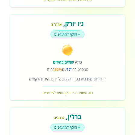
ניו יורק
,
ארה"ב
הוסף למועדפים
כרגע
שמיים בהירים
טמפרטורה
17°
עם
95%
לחות
רוח
דרום מערבית
בכיוון
221
מעלות ובמהירות
6
קמ"ש
מזג האוויר בניו יורק
תחזית לשבועיים
ברלין
,
גרמניה
הוסף למועדפים