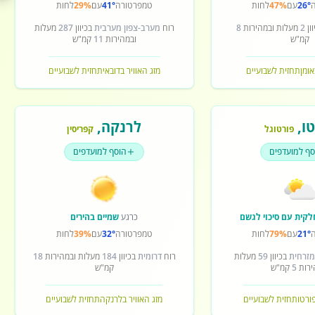
26°
עם
47%
לחות
טמפרטורה
41°
עם
29%
לחות
ון
2
מעלות ובמהירות
8
רוח
מערב-צפון מערבית
בכיוון
287
מעלות
קמ"ש
ובמהירות
11
קמ"ש
אומן
תחזית לשבועיים
מזג האוויר בדובאי
תחזית לשבועיים
ו
,
לרנקה
,
פורטוגל
קפריסין
סף למועדפים
הוסף למועדפים
לקית עם סיכוי לגשם
כרגע
שמיים בהירים
21°
עם
79%
לחות
טמפרטורה
32°
עם
39%
לחות
מזרחית
בכיוון
59
מעלות
רוח
דרומית
בכיוון
184
מעלות ובמהירות
18
ירות
5
קמ"ש
קמ"ש
פורטו
תחזית לשבועיים
מזג האוויר בלרנקה
תחזית לשבועיים