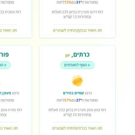
טמפרטורה
31°
עם
72%
לחות
טמפרטורה
רוח
דרום מערבית
בכיוון
235
מעלות
רוח
צפונית
בכיו
ובמהירות
13
קמ"ש
מזג האוויר בבנקוק
תחזית לשבועיים
מזג האוויר ב
כרתים
,
פורט
יוון
הוסף למועדפים
הו
כרגע
שמיים בהירים
כרגע
מעונן ח
טמפרטורה
27°
עם
57%
לחות
טמפרטורה
רוח
צפון-צפון מערבית
בכיוון
332
מעלות
רוח
מזרח-צפון 
ובמהירות
33
קמ"ש
ובמה
מזג האוויר בכרתים
תחזית לשבועיים
מזג האוויר ב