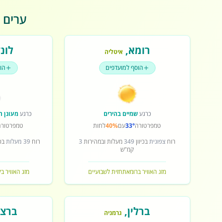
ערים פ
רומא
,
לונד
איטליה
הוסף למועדפים
הו
כרגע
שמיים בהירים
כרגע
מעונן ח
טמפרטורה
33°
עם
40%
לחות
טמפרטורה
רוח
צפונית
בכיוון
349
מעלות ובמהירות
3
רוח
39 מעלות
בכי
קמ"ש
מזג האוויר ברומא
תחזית לשבועיים
מזג האוויר בל
ברלין
,
ברצל
גרמניה