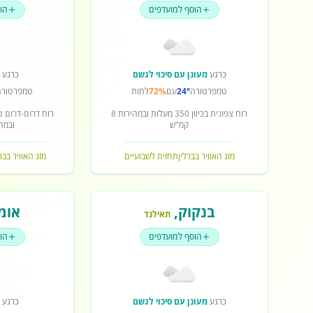
הוסף למועדפים
הו
כרגע
מעונן עם סיכוי לגשם
כרגע
ש
טמפרטורה
24°
עם
72%
לחות
טמפרטורה
רוח
צפונית
בכיוון
350
מעלות ובמהירות
8
רוח
דרום-דרום 
קמ"ש
ובמה
מזג האוויר בברלין
תחזית לשבועיים
מזג האוויר בב
בנקוק
,
אומ
תאילנד
הוסף למועדפים
הו
כרגע
מעונן עם סיכוי לגשם
כרגע
ש