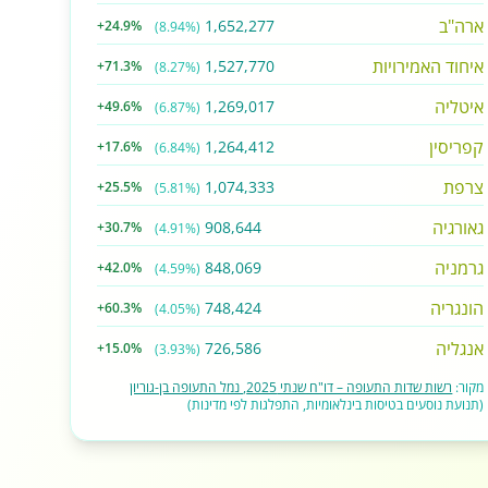
ארה"ב
1,652,277
+24.9%
(8.94%)
איחוד האמירויות
1,527,770
+71.3%
(8.27%)
איטליה
1,269,017
+49.6%
(6.87%)
קפריסין
1,264,412
+17.6%
(6.84%)
צרפת
1,074,333
+25.5%
(5.81%)
גאורגיה
908,644
+30.7%
(4.91%)
גרמניה
848,069
+42.0%
(4.59%)
הונגריה
748,424
+60.3%
(4.05%)
אנגליה
726,586
+15.0%
(3.93%)
מקור:
רשות שדות התעופה – דו"ח שנתי 2025, נמל התעופה בן-גוריון
(תנועת נוסעים בטיסות בינלאומיות, התפלגות לפי מדינות)