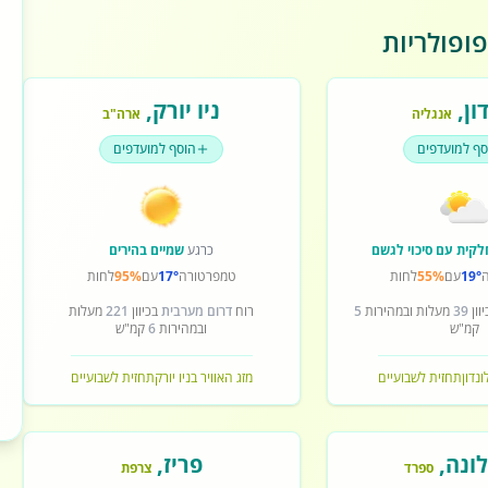
ופולריות
ון
,
ניו יורק
,
אנגליה
ארה"ב
סף למועדפים
הוסף למועדפים
לקית עם סיכוי לגשם
כרגע
שמיים בהירים
19°
עם
55%
לחות
טמפרטורה
17°
עם
95%
לחות
וון
39
מעלות ובמהירות
5
רוח
דרום מערבית
בכיוון
221
מעלות
קמ"ש
ובמהירות
6
קמ"ש
ונדון
תחזית לשבועיים
מזג האוויר בניו יורק
תחזית לשבועיים
ונה
,
פריז
,
ספרד
צרפת