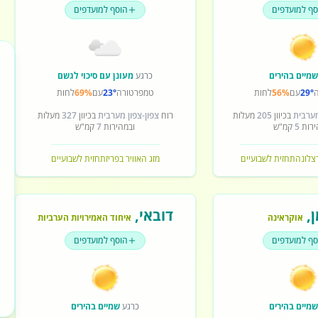
סף למועדפים
הוסף למועדפים
מיים בהירים
כרגע
מעונן עם סיכוי לגשם
29°
עם
56%
לחות
טמפרטורה
23°
עם
69%
לחות
מערבית
בכיוון
205
מעלות
רוח
צפון-צפון מערבית
בכיוון
327
מעלות
ירות
5
קמ"ש
ובמהירות
7
קמ"ש
רצלונה
תחזית לשבועיים
מזג האוויר בפריז
תחזית לשבועיים
ן
,
דובאי
,
אוקראינה
איחוד האמירויות הערביות
סף למועדפים
הוסף למועדפים
מיים בהירים
כרגע
שמיים בהירים