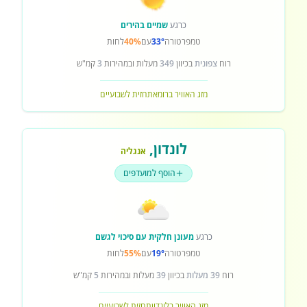
כרגע
שמיים בהירים
טמפרטורה
33°
עם
40%
לחות
רוח
צפונית
בכיוון
349
מעלות ובמהירות
3
קמ"ש
מזג האוויר ברומא
תחזית לשבועיים
לונדון
,
אנגליה
הוסף למועדפים
כרגע
מעונן חלקית עם סיכוי לגשם
טמפרטורה
19°
עם
55%
לחות
רוח
39 מעלות
בכיוון
39
מעלות ובמהירות
5
קמ"ש
מזג האוויר בלונדון
תחזית לשבועיים