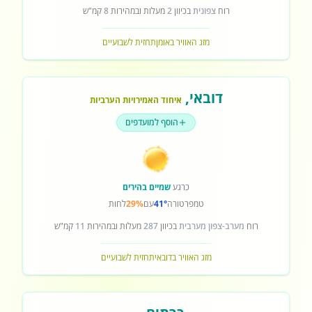
רוח
צפונית
בכיוון
2
מעלות ובמהירות
8
קמ"ש
מזג האוויר באומן
תחזית לשבועיים
דובאי
,
איחוד האמירויות הערביות
הוסף למועדפים
כרגע
שמיים בהירים
טמפרטורה
41°
עם
29%
לחות
רוח
מערב-צפון מערבית
בכיוון
287
מעלות ובמהירות
11
קמ"ש
מזג האוויר בדובאי
תחזית לשבועיים