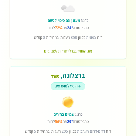
כרגע
מעונן עם סיכוי לגשם
טמפרטורה
24°
עם
72%
לחות
רוח
צפונית
בכיוון
350
מעלות ובמהירות
8
קמ"ש
מזג האוויר בברלין
תחזית לשבועיים
ברצלונה
,
ספרד
הוסף למועדפים
כרגע
שמיים בהירים
טמפרטורה
29°
עם
56%
לחות
רוח
דרום-דרום מערבית
בכיוון
205
מעלות ובמהירות
5
קמ"ש