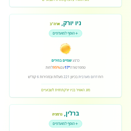
ניו יורק
,
ארה"ב
הוסף למועדפים
כרגע
שמיים בהירים
טמפרטורה
17°
עם
95%
לחות
רוח
דרום מערבית
בכיוון
221
מעלות ובמהירות
6
קמ"ש
מזג האוויר בניו יורק
תחזית לשבועיים
ברלין
,
גרמניה
הוסף למועדפים