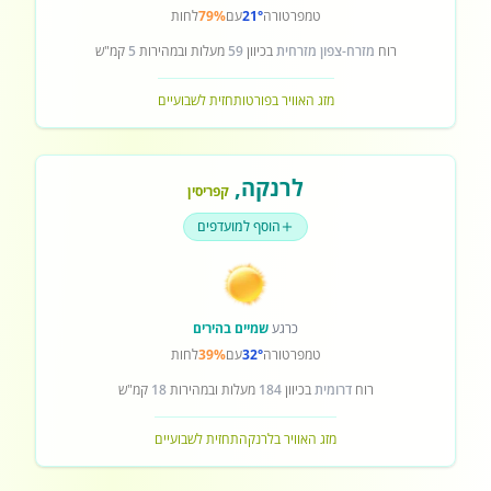
טמפרטורה
21°
עם
79%
לחות
רוח
מזרח-צפון מזרחית
בכיוון
59
מעלות ובמהירות
5
קמ"ש
מזג האוויר בפורטו
תחזית לשבועיים
לרנקה
,
קפריסין
הוסף למועדפים
כרגע
שמיים בהירים
טמפרטורה
32°
עם
39%
לחות
רוח
דרומית
בכיוון
184
מעלות ובמהירות
18
קמ"ש
מזג האוויר בלרנקה
תחזית לשבועיים