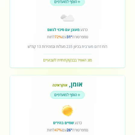
הוסף למועדפים
כרגע
מעונן עם סיכוי לגשם
טמפרטורה
31°
עם
72%
לחות
רוח
דרום מערבית
בכיוון
235
מעלות ובמהירות
13
קמ"ש
מזג האוויר בבנקוק
תחזית לשבועיים
אומן
,
אוקראינה
הוסף למועדפים
כרגע
שמיים בהירים
טמפרטורה
26°
עם
47%
לחות