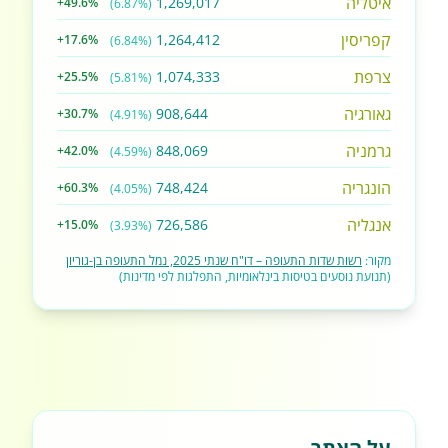
איטליה
1,269,017
+49.6%
(6.87%)
קפריסין
1,264,412
+17.6%
(6.84%)
צרפת
1,074,333
+25.5%
(5.81%)
גאורגיה
908,644
+30.7%
(4.91%)
גרמניה
848,069
+42.0%
(4.59%)
הונגריה
748,424
+60.3%
(4.05%)
אנגליה
726,586
+15.0%
(3.93%)
מקור:
רשות שדות התעופה – דו"ח שנתי 2025, נמל התעופה בן-גוריון
(תנועת נוסעים בטיסות בינלאומיות, התפלגות לפי מדינות)