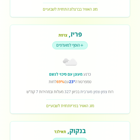
מזג האוויר בברצלונה
תחזית לשבועיים
פריז
,
צרפת
הוסף למועדפים
כרגע
מעונן עם סיכוי לגשם
טמפרטורה
23°
עם
69%
לחות
רוח
צפון-צפון מערבית
בכיוון
327
מעלות ובמהירות
7
קמ"ש
מזג האוויר בפריז
תחזית לשבועיים
בנקוק
,
תאילנד