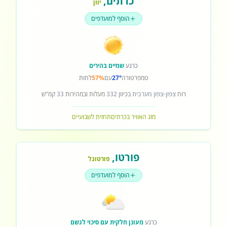
כרתים
,
יוון
הוסף למועדפים
כרגע
שמיים בהירים
טמפרטורה
27°
עם
57%
לחות
רוח
צפון-צפון מערבית
בכיוון
332
מעלות ובמהירות
33
קמ"ש
מזג האוויר בכרתים
תחזית לשבועיים
פורטו
,
פורטוגל
הוסף למועדפים
כרגע
מעונן חלקית עם סיכוי לגשם